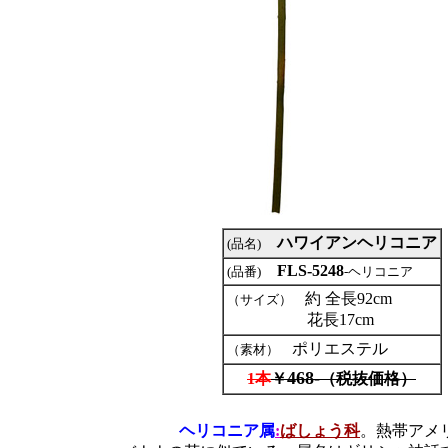
ハワイアンヘリコニア
(品名)
FLS-5248
(品番)
-ヘリコニア
約 全長92cm
（サイズ）
花長17cm
ポリエステル
（素材）
468-
1本
￥
（税抜価格）
ヘリコニア属
:
ばしょう科
。熱帯アメリ