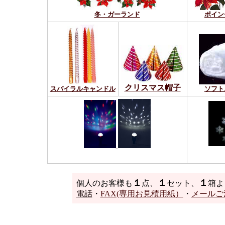
冬・ガーランド
ポイン
クリスマス帽子
スパイラルキャンドル
ソフト
プ
ディスコライト
１
１
１
個人のお客様も
点、
セット、
箱よ
電話
・
FAX(専用お見積用紙）
・
メールご