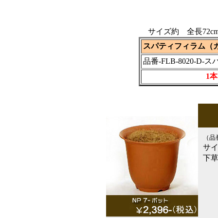
サイズ約 全長72cm・
スパティフィラム（
品番-FLB-8020-D
1本
（品
サイ
下