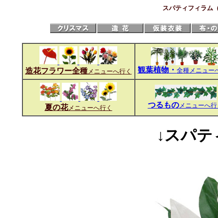
スパティフィラム
観葉植物・
造花フラワー全種
全種メニュー
メニューへ行く
つるもの
メニューへ行
夏の花
メニューへ行く
↓スパテ