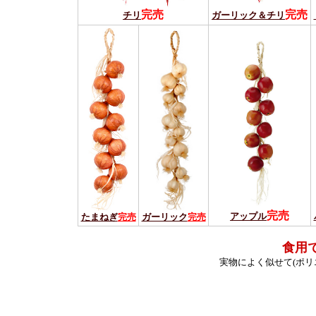
完売
完売
チリ
ガーリック＆チリ
完売
アップル
たまねぎ
完売
ガーリック
完売
食用
実物によく似せて(ポリ