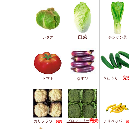
白菜
レタス
チンゲン菜
完
きゅうり
トマト
なすび
完売
ブロッコリー
カリフラワー
チリペッパー
完売
完