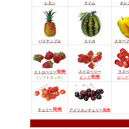
レモン
ライム
オレ
パイナップル
スイカ
スター
完売
ストロベリー
ラズ
ストロベリー
完売
ピック
ピック
（ソフトタッチ）
完売
チェリー
アメリカンチェリー
完売