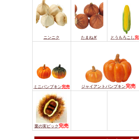
ニンニク
たまねぎ
とうもろこし
完
完売
ジャイアントパンプキン
ミニパンプキン
完売
完売
栗の実ピック