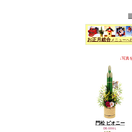
お正月総合
メニューへ
↓写真
門松 ピオニー
DE-1016Ｌ