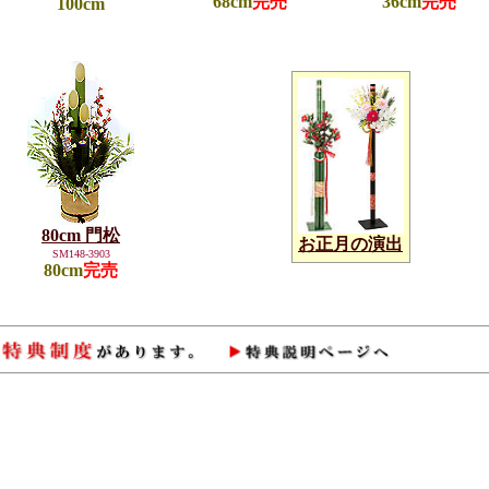
68cm
完売
36cm
完売
100cm
80cm 門松
お正月の演出
SM148-3903
80cm
完売