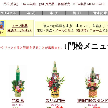
門松(造花）・年末年始・お正月用品・各種販売・NEW製品 MENU-index
１
１
１
トップ商品
個人のお客様も
点、
セット、
箱より
目次ページへ行く
電話
・
FAX
・
メールご注文（御見積）フォーム
で
行く
↓門松メニュ
をクリックすると詳細を見ることが出来ます。
門松 凧
スリム門松
迎春門松スタンド
DE-1443
DE-1128
DE-1447Ｌ