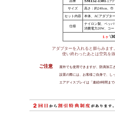
SM152-1501
品番
-
エアデ
サイズ
高さ：約240cm、巾：
セット内容
本体、ACアダプタ
ナイロン製、ペッパ
仕様
消費電力20W、コード
\
30
１ヶ
アダプターを入れると膨らみます
使い終わったあとは空気を
ご注意
屋外でも使用できますが、防滴加工さ
設置の際には、お客様ご自身で、しっ
エアディスプレイは「連続8時間まで