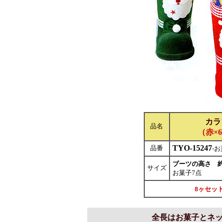
カラ
品名
（赤×
TYO-15247
品番
-
ブーツの高さ 
サイズ
お菓子7点
8ヶセッ
全長はお菓子とネ