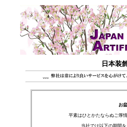
日本装
www
お
平素はひとかたならぬご厚
当社では以下の期間