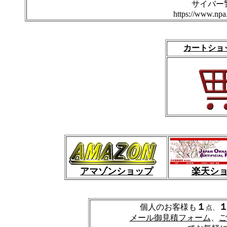
サイバー
https://www.npa.
カートショ
アマゾンショップ
楽天シ
１
個人のお客様も
点、
メール御見積フォーム
、
ご