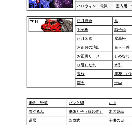
ハロウィン・電気
室内用・
正月総合
凧
羽子板
獅子頭
正月装飾
盆栽松
お正月の演出
百人一首
お正月リース
しめなわ
水引しだれ
水引
玉枝
餅花しだ
南天
千両
果物、野菜
パンと卵
お面
着ぐるみ
紙張り子（縁起物）
木の製品
還暦
落成式
子供の日