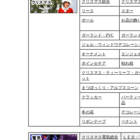
クリスマス総合
クリスマ
リース
スター
ボール
お店の飾
ガーランド・PVC
ガーラン
ジェル・ウィンドウデコレーシ
オーナメント
エンジェ
ポインセチア
枯れ枝
クリスマス・ティーリーフ・ガ
ット
まつぼっくり・アルプスコーン
クラッカー
パーティ
品
冬の花
デコレー
リボンテープ
ペナント
クリスマス電気総合
ＬＥＤ・