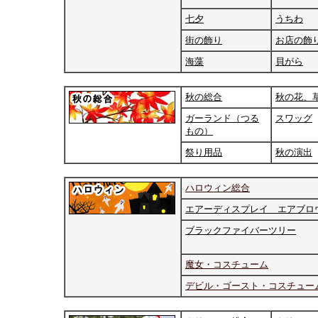
七夕
うちわ
街の飾り
お店の飾
海藻
貝がら
秋の総合
秋の花、
ガーランド（つる
スワッグ
もの）
祭り用品
秋の演出
ハロウィン総合
エアーディスプレイ
エアブロ
ブラックファイバーツリー
魔女・コスチューム
デビル・ゴースト・コスチュー