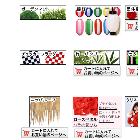
ブライダルや
様々なシーン
に・・・ドレス
を汚す心配もあ
ローズペタル
りません。
バラの花びら