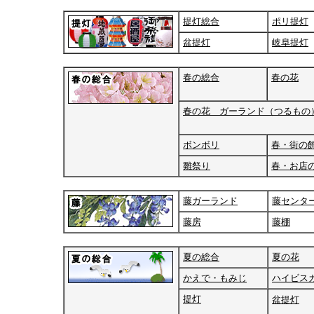
提灯総合
ポリ提灯
盆提灯
岐阜提灯
春の総合
春の花
春の花 ガーランド（つるもの
ボンボリ
春・街の
雛祭り
春・お店
藤ガーランド
藤センタ
藤房
藤棚
夏の総合
夏の花
かえで・もみじ
ハイビス
提灯
盆提灯